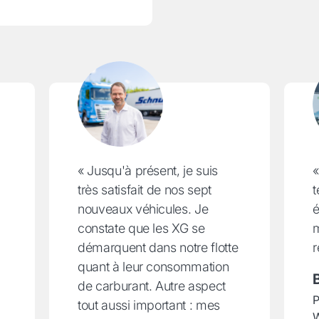
« Jusqu'à présent, je suis
«
très satisfait de nos sept
t
nouveaux véhicules. Je
é
constate que les XG se
m
démarquent dans notre flotte
r
quant à leur consommation
de carburant. Autre aspect
P
tout aussi important : mes
W