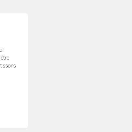
ur
 être
tissons