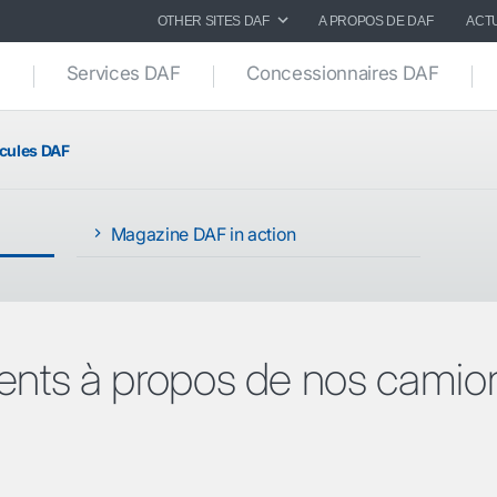
OTHER SITES DAF
A PROPOS DE DAF
ACT
Services DAF
Concessionnaires DAF
icules DAF
Magazine DAF in action
ients à propos de nos camion