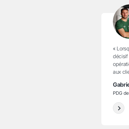
« Lors
décisif
opérati
aux cli
Gabri
PDG de R