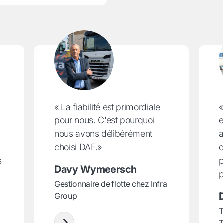
« La fiabilité est primordiale
«
pour nous. C'est pourquoi
e
nous avons délibérément
a
choisi DAF.»
d
s
p
Davy Wymeersch
p
Gestionnaire de flotte chez Infra
Group
T
T