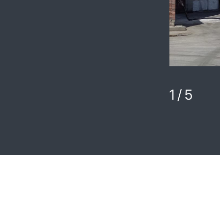
1
/
5