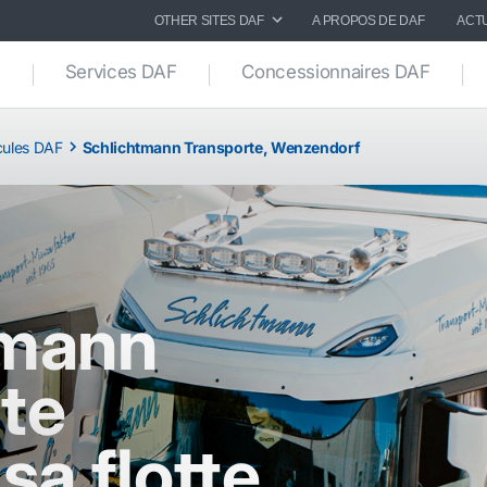
OTHER SITES DAF
A PROPOS DE DAF
ACT
Services DAF
Concessionnaires DAF
icules DAF
Schlichtmann Transporte, Wenzendorf
tmann
te
sa flotte