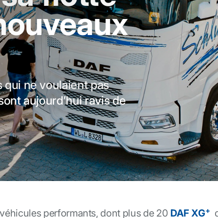
 nouveaux
qui ne voulaient pas
ont aujourd’hui ravis de
+
 véhicules performants, dont plus de 20
DAF XG
d