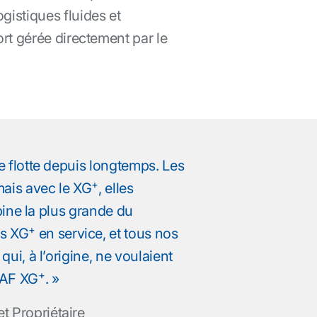
istiques fluides et
rt gérée directement par le
 flotte depuis longtemps. Les
+
mais avec le XG
, elles
bine la plus grande du
+
es XG
en service, et tous nos
ui, à l’origine, ne voulaient
+
DAF XG
. »
et Propriétaire