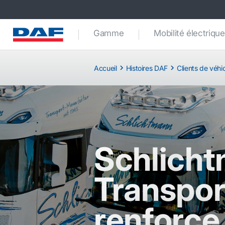
Gamme
Mobilité électrique
Accueil
Histoires DAF
Clients de véh
Schlich
Transpor
renforce 