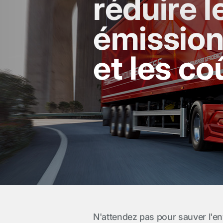
réduire l
émission
et les coû
N'attendez pas pour sauver l'en