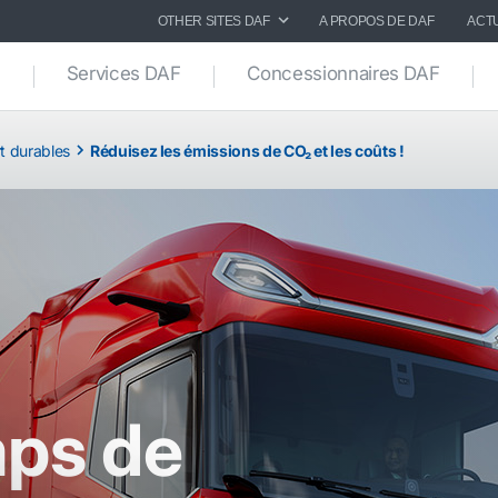
OTHER SITES DAF
A PROPOS DE DAF
ACT
Services DAF
Concessionnaires DAF
rt durables
Réduisez les émissions de CO₂ et les coûts !
mps de