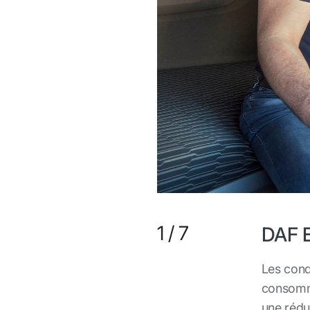
1
/
7
DAF 
Les cond
consomme
une rédu