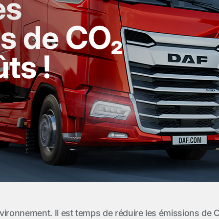
es
s de CO₂
ts !
vironnement. Il est temps de réduire les émissions de 