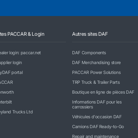
ites PACCAR & Login
Autres sites DAF
aler login: paccar.net
DAF Components
pplier login
DAF Merchandising store
yDAF portal
PACCAR Power Solutions
ACCAR
TRP Truck & Trailer Parts
enworth
Boutique en ligne de pièces DAF
terbilt
Informations DAF pour les
carrossiers
yland Trucks Ltd
Véhicules d'occasion DAF
Camions DAF Ready-to-Go
Repair and maintenance