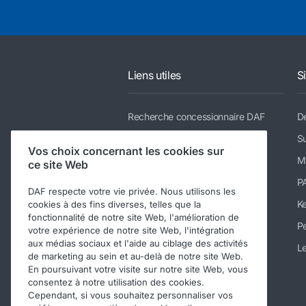
Liens utiles
S
Recherche concessionnaire DAF
De
Gamme
Su
Vos choix concernant les cookies sur
Services
M
ce site Web
Actualités et téléchargements
P
DAF respecte votre vie privée. Nous utilisons les
Nous rejoindre
K
cookies à des fins diverses, telles que la
fonctionnalité de notre site Web, l'amélioration de
A propos de DAF
Pe
votre expérience de notre site Web, l'intégration
aux médias sociaux et l'aide au ciblage des activités
Contacter DAF Trucks France
Le
de marketing au sein et au-delà de notre site Web.
Téléchargements
En poursuivant votre visite sur notre site Web, vous
consentez à notre utilisation des cookies.
Code de conduite
Cependant, si vous souhaitez personnaliser vos