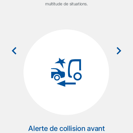
multitude de situations.
est
L
o
arrage
ré
cham
ré
es.
au
a
enco
une
part
cabine
plu
Vi
Alerte de collision avant