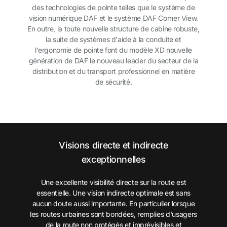
des technologies de pointe telles que le système de
vision numérique DAF et le système DAF Corner View.
En outre, la toute nouvelle structure de cabine robuste,
la suite de systèmes d'aide à la conduite et
l'ergonomie de pointe font du modèle XD nouvelle
génération de DAF le nouveau leader du secteur de la
distribution et du transport professionnel en matière
de sécurité.
Visions directe et indirecte
exceptionnelles
Une excellente visibilité directe sur la route est
essentielle. Une vision indirecte optimale est sans
aucun doute aussi importante. En particulier lorsque
les routes urbaines sont bondées, remplies d'usagers
de la route non protégés et imprévisibles et