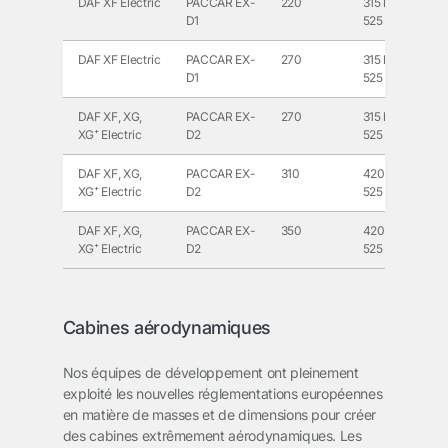
DAF XF Electric
PACCAR EX-
220
315 kWh à
D1
525 kWh
DAF XF Electric
PACCAR EX-
270
315 kWh à
D1
525 kWh
DAF XF, XG,
PACCAR EX-
270
315 kWh à
XG⁺ Electric
D2
525 kWh
DAF XF, XG,
PACCAR EX-
310
420 kWh ou
XG⁺ Electric
D2
525 kWh
DAF XF, XG,
PACCAR EX-
350
420 kWh ou
XG⁺ Electric
D2
525 kWh
Cabines aérodynamiques
Nos équipes de développement ont pleinement
exploité les nouvelles réglementations européennes
en matière de masses et de dimensions pour créer
des cabines extrêmement aérodynamiques. Les