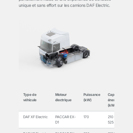
unique et sans effort sur les camions DAF Electric.
Type de
Moteur
Puissance
Capacité
véhicule
électrique
(kW)
énergétique
(kWh)
DAF XF Electric
PACCAR EX-
170
210 kWh à
D1
525 kWh