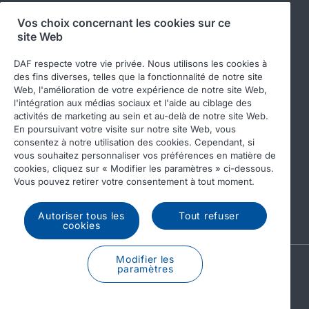
Vos choix concernant les cookies sur ce
site Web
Suivez-nous
DAF respecte votre vie privée. Nous utilisons les cookies à
des fins diverses, telles que la fonctionnalité de notre site
Web, l'amélioration de votre expérience de notre site Web,
l'intégration aux médias sociaux et l'aide au ciblage des
activités de marketing au sein et au-delà de notre site Web.
En poursuivant votre visite sur notre site Web, vous
consentez à notre utilisation des cookies. Cependant, si
vous souhaitez personnaliser vos préférences en matière de
cookies, cliquez sur « Modifier les paramètres » ci-dessous.
© 2026 DAF
Legal notice
Privacy statement
Vous pouvez retirer votre consentement à tout moment.
General conditions
DAF and cookies
Autoriser tous les
Tout refuser
Income Tax Report
cookies
Modifier les
A PACCAR COMPANY
paramètres
DRIVEN BY QUALITY