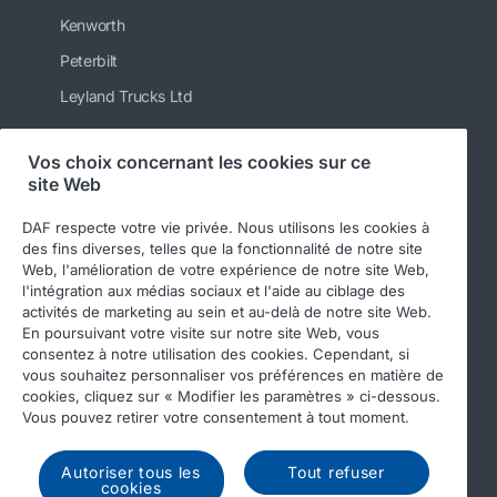
Kenworth
Peterbilt
Leyland Trucks Ltd
Vos choix concernant les cookies sur ce
site Web
Suivez-nous
DAF respecte votre vie privée. Nous utilisons les cookies à
des fins diverses, telles que la fonctionnalité de notre site
Web, l'amélioration de votre expérience de notre site Web,
l'intégration aux médias sociaux et l'aide au ciblage des
activités de marketing au sein et au-delà de notre site Web.
En poursuivant votre visite sur notre site Web, vous
consentez à notre utilisation des cookies. Cependant, si
vous souhaitez personnaliser vos préférences en matière de
cookies, cliquez sur « Modifier les paramètres » ci-dessous.
© 2026 DAF
Legal notice
Privacy statement
Vous pouvez retirer votre consentement à tout moment.
General conditions
DAF and cookies
Autoriser tous les
Tout refuser
Income Tax Report
cookies