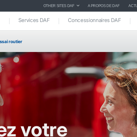
OTHER SITES DAF
A PROPOS DE DAF
ACT
Services DAF
Concessionnaires DAF
ssai routier
z votre