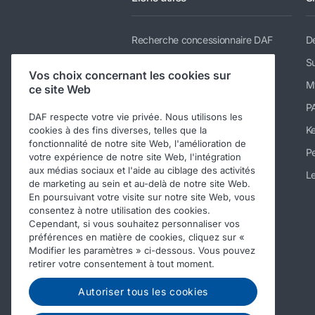
Recherche concessionnaire DAF
De
Gamme
Su
Vos choix concernant les cookies sur
Services
M
ce site Web
Actualités et téléchargements
P
DAF respecte votre vie privée. Nous utilisons les
Nous rejoindre
K
cookies à des fins diverses, telles que la
fonctionnalité de notre site Web, l'amélioration de
A propos de DAF
Pe
votre expérience de notre site Web, l'intégration
aux médias sociaux et l'aide au ciblage des activités
Contacter DAF Trucks France
Le
de marketing au sein et au-delà de notre site Web.
Téléchargements
En poursuivant votre visite sur notre site Web, vous
consentez à notre utilisation des cookies.
Code de conduite
Cependant, si vous souhaitez personnaliser vos
préférences en matière de cookies, cliquez sur «
Modifier les paramètres » ci-dessous. Vous pouvez
retirer votre consentement à tout moment.
Autoriser tous les cookies