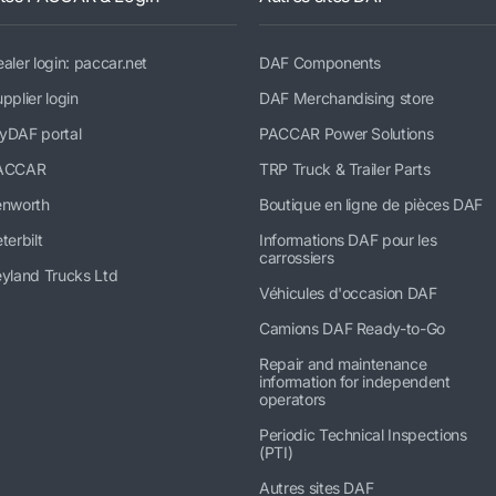
aler login: paccar.net
DAF Components
pplier login
DAF Merchandising store
yDAF portal
PACCAR Power Solutions
ACCAR
TRP Truck & Trailer Parts
enworth
Boutique en ligne de pièces DAF
terbilt
Informations DAF pour les
carrossiers
yland Trucks Ltd
Véhicules d'occasion DAF
Camions DAF Ready-to-Go
Repair and maintenance
information for independent
operators
Periodic Technical Inspections
(PTI)
Autres sites DAF