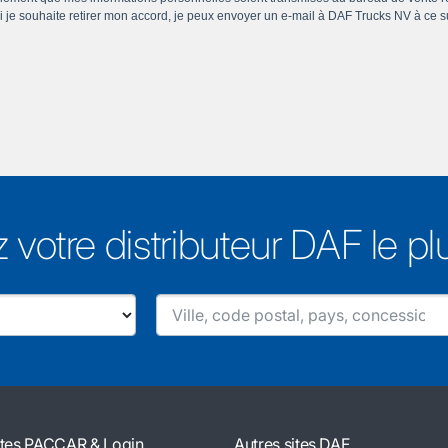
 votre distributeur DAF le p
ites PACCAR & Login
Autres sites DAF