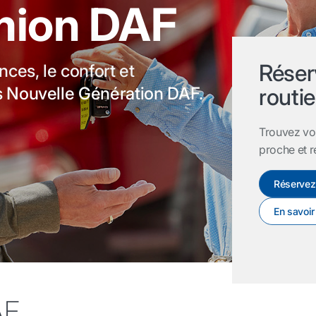
mion DAF
Réser
ces, le confort et
s Nouvelle Génération DAF.
routie
Trouvez vo
proche et r
Réservez 
En savoir
AF