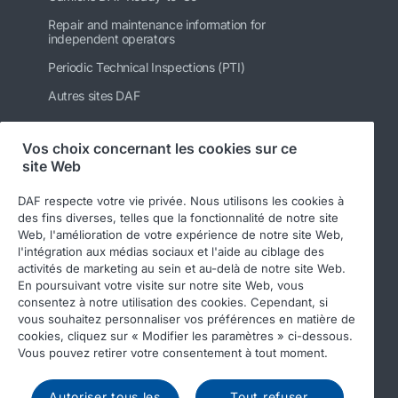
Repair and maintenance information for
independent operators
Periodic Technical Inspections (PTI)
Autres sites DAF
Vos choix concernant les cookies sur ce
site Web
Suivez-nous
DAF respecte votre vie privée. Nous utilisons les cookies à
des fins diverses, telles que la fonctionnalité de notre site
Web, l'amélioration de votre expérience de notre site Web,
l'intégration aux médias sociaux et l'aide au ciblage des
activités de marketing au sein et au-delà de notre site Web.
En poursuivant votre visite sur notre site Web, vous
consentez à notre utilisation des cookies. Cependant, si
vous souhaitez personnaliser vos préférences en matière de
cookies, cliquez sur « Modifier les paramètres » ci-dessous.
© 2026 DAF
Legal notice
Privacy statement
Vous pouvez retirer votre consentement à tout moment.
General conditions
DAF and cookies
Autoriser tous les
Tout refuser
Income Tax Report