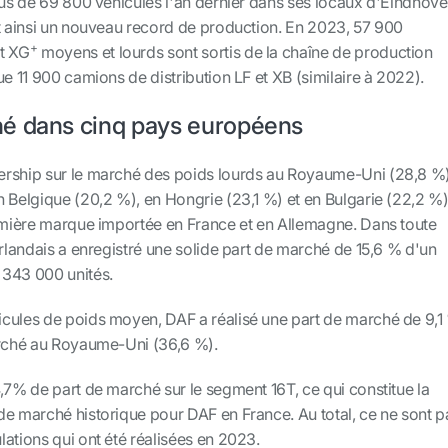
lus de 69 800 véhicules l'an dernier dans ses locaux d'Eindhov
nt ainsi un nouveau record de production. En 2023, 57 900
+
t XG
moyens et lourds sont sortis de la chaîne de production
ue 11 900 camions de distribution LF et XB (similaire à 2022).
é dans cinq pays européens
ership sur le marché des poids lourds au Royaume-Uni (28,8 %)
 Belgique (20,2 %), en Hongrie (23,1 %) et en Bulgarie (22,2 %)
remière marque importée en France et en Allemagne. Dans toute
erlandais a enregistré une solide part de marché de 15,6 % d'un
 343 000 unités.
cules de poids moyen, DAF a réalisé une part de marché de 9,1
arché au Royaume-Uni (36,6 %).
,7% de part de marché sur le segment 16T, ce qui constitue la
de marché historique pour DAF en France. Au total, ce ne sont p
ations qui ont été réalisées en 2023.