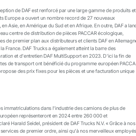
xception de DAF est renforcé par une large gamme de produits et
ts Europe a ouvert un nombre record de 27 nouveaux
en Asie, en Amérique du Sud et en Afrique. En outre, DAF a lan
veau centre de distribution de pièces PACCAR écologique,
ces de premier plan aux distributeurs et clients DAF en Allemagn
e la France. DAF Trucks a également atteint la barre des
ation et d'entretien DAF MultiSupport en 2023. D'ici la fin de
lottes de transport ont bénéficié du programme européen PACC
 propose des prix fixes pour les pièces et une facturation unique
les immatriculations dans l'industrie des camions de plus de
européen représenteront en 2024 entre 260 000 et
laré Harald Seidel, président de DAF Trucks N.V. « Grâce à nos
 services de premier ordre, ainsi qu'à nos merveilleux employé