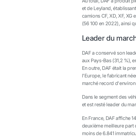
Au total, DAF a produit p
et de Leyland, établissa
camions CF, XD, XF, XG e
(56 100 en 2022), ainsi q
Leader du march
DAF a conservé son lead
aux Pays-Bas (31,2 %), en
En outre, DAF était la p
l'Europe, le fabricant né
marché record d'environ
Dans le segment des véhi
et est resté leader du m
En France, DAF affiche 14
deuxième meilleure part 
moins de 6.841 immatricul