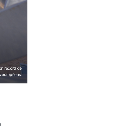
on record de
s européens.
à