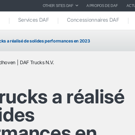
OTHER SITES DAF
A PROPOS DE DAF
ACT
Services DAF
Concessionnaires DAF
cks a réalisé de solides performances en 2023
ndhoven
DAF Trucks N.V.
ucks a réalisé
ides
rmances en