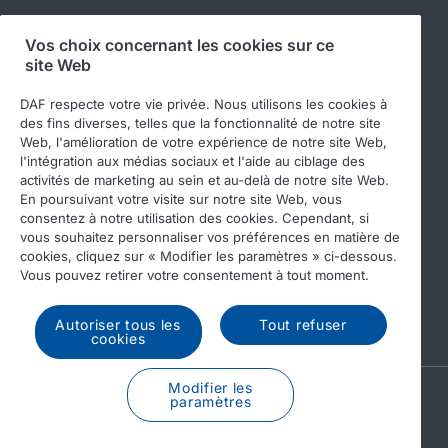
Vos choix concernant les cookies sur ce
site Web
Suivez-nous
DAF respecte votre vie privée. Nous utilisons les cookies à
des fins diverses, telles que la fonctionnalité de notre site
Web, l'amélioration de votre expérience de notre site Web,
l'intégration aux médias sociaux et l'aide au ciblage des
activités de marketing au sein et au-delà de notre site Web.
En poursuivant votre visite sur notre site Web, vous
consentez à notre utilisation des cookies. Cependant, si
vous souhaitez personnaliser vos préférences en matière de
cookies, cliquez sur « Modifier les paramètres » ci-dessous.
© 2026 DAF
Legal notice
Privacy statement
Vous pouvez retirer votre consentement à tout moment.
General conditions
DAF and cookies
Autoriser tous les
Tout refuser
Income Tax Report
cookies
Modifier les
A PACCAR COMPANY
paramètres
DRIVEN BY QUALITY