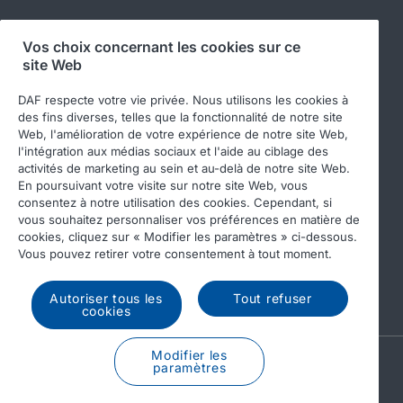
Vos choix concernant les cookies sur ce
site Web
Suivez-nous
DAF respecte votre vie privée. Nous utilisons les cookies à
des fins diverses, telles que la fonctionnalité de notre site
Web, l'amélioration de votre expérience de notre site Web,
l'intégration aux médias sociaux et l'aide au ciblage des
activités de marketing au sein et au-delà de notre site Web.
En poursuivant votre visite sur notre site Web, vous
consentez à notre utilisation des cookies. Cependant, si
vous souhaitez personnaliser vos préférences en matière de
cookies, cliquez sur « Modifier les paramètres » ci-dessous.
© 2026 DAF
Legal notice
Privacy statement
Vous pouvez retirer votre consentement à tout moment.
General conditions
DAF and cookies
Autoriser tous les
Tout refuser
Income Tax Report
cookies
Modifier les
A PACCAR COMPANY
paramètres
DRIVEN BY QUALITY