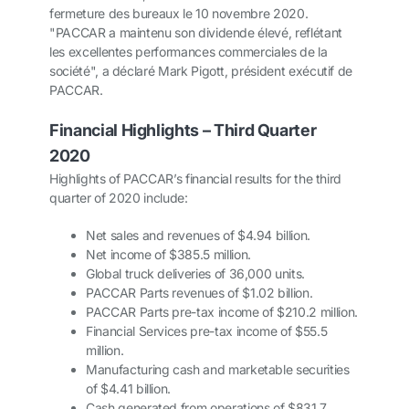
fermeture des bureaux le 10 novembre 2020.
"PACCAR a maintenu son dividende élevé, reflétant
les excellentes performances commerciales de la
société", a déclaré Mark Pigott, président exécutif de
PACCAR.
Financial Highlights – Third Quarter
2020
Highlights of PACCAR’s financial results for the third
quarter of 2020 include:
Net sales and revenues of $4.94 billion.
Net income of $385.5 million.
Global truck deliveries of 36,000 units.
PACCAR Parts revenues of $1.02 billion.
PACCAR Parts pre-tax income of $210.2 million.
Financial Services pre-tax income of $55.5
million.
Manufacturing cash and marketable securities
of $4.41 billion.
Cash generated from operations of $831.7