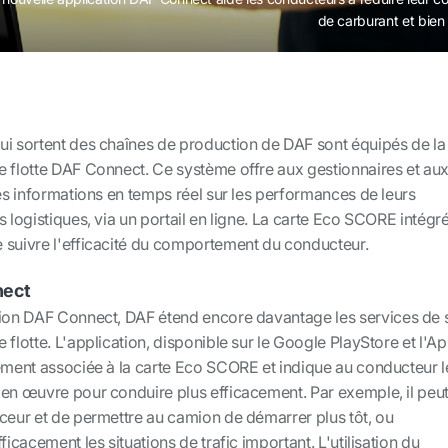
de carburant et bien
ui sortent des chaînes de production de DAF sont équipés de la
e flotte DAF Connect. Ce système offre aux gestionnaires et au
des informations en temps réel sur les performances de leurs
s logistiques, via un portail en ligne. La carte Eco SCORE intégr
 suivre l'efficacité du comportement du conducteur.
nect
tion DAF Connect, DAF étend encore davantage les services de 
 flotte. L'application, disponible sur le Google PlayStore et l'A
tement associée à la carte Eco SCORE et indique au conducteur l
 en œuvre pour conduire plus efficacement. Par exemple, il peu
uceur et de permettre au camion de démarrer plus tôt, ou
ficacement les situations de trafic important. L'utilisation du