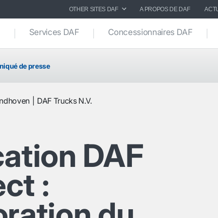
OTHER SITES DAF
A PROPOS DE DAF
ACT
Services DAF
Concessionnaires DAF
iqué de presse
indhoven
DAF Trucks N.V.
cation DAF
ct :
oration du