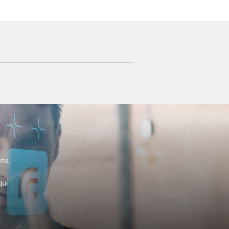
ts,
qui