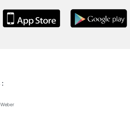
 :
o Weber