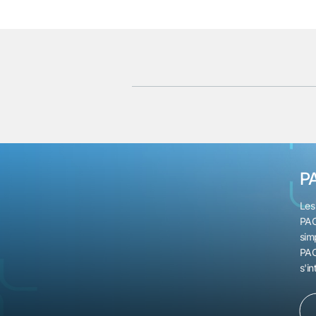
P
Les
PAC
simp
PAC
s'i