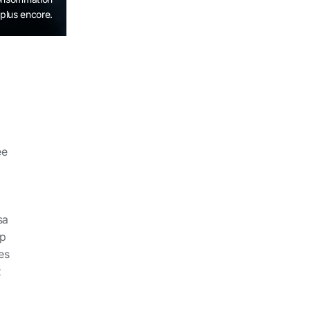
 plus encore.
x
ée
sa
pp
es
t