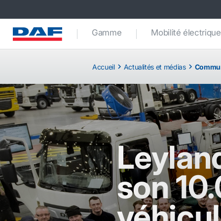
Gamme
Mobilité électrique
Accueil
Actualités et médias
Commun
Leyland
son 10
véhicu