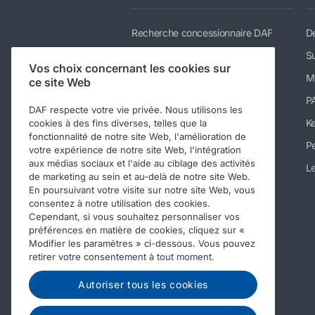
Recherche concessionnaire DAF
De
Gamme
Su
Vos choix concernant les cookies sur
Services
M
ce site Web
Actualités et téléchargements
P
DAF respecte votre vie privée. Nous utilisons les
Nous rejoindre
K
cookies à des fins diverses, telles que la
fonctionnalité de notre site Web, l'amélioration de
A propos de DAF
Pe
votre expérience de notre site Web, l'intégration
aux médias sociaux et l'aide au ciblage des activités
Contacter DAF Trucks France
Le
de marketing au sein et au-delà de notre site Web.
En poursuivant votre visite sur notre site Web, vous
Téléchargements
consentez à notre utilisation des cookies.
Code de conduite
Cependant, si vous souhaitez personnaliser vos
préférences en matière de cookies, cliquez sur «
Modifier les paramètres » ci-dessous. Vous pouvez
retirer votre consentement à tout moment.
Autoriser tous les cookies