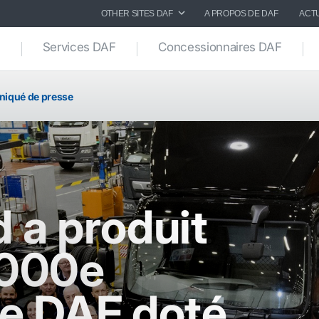
OTHER SITES DAF
A PROPOS DE DAF
ACT
Services DAF
Concessionnaires DAF
iqué de presse
 a produit
.000e
le DAF doté