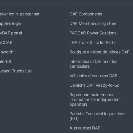
aler login: paccar.net
DAF Components
pplier login
DAF Merchandising store
yDAF portal
PACCAR Power Solutions
ACCAR
TRP Truck & Trailer Parts
enworth
Boutique en ligne de pièces DAF
terbilt
Informations DAF pour les
carrossiers
yland Trucks Ltd
Véhicules d'occasion DAF
Camions DAF Ready-to-Go
Repair and maintenance
information for independent
operators
Periodic Technical Inspections
(PTI)
Autres sites DAF