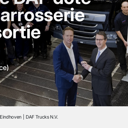
arrosserie
sortie
ce)
Eindhoven
DAF Trucks N.V.