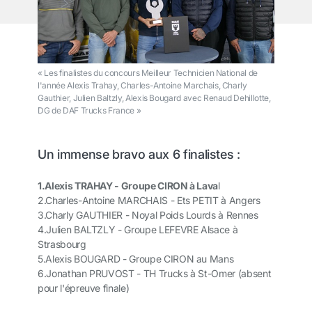
« Les finalistes du concours Meilleur Technicien National de
l'année Alexis Trahay, Charles-Antoine Marchais, Charly
Gauthier, Julien Baltzly, Alexis Bougard avec Renaud Dehillotte,
DG de DAF Trucks France »
Un immense bravo aux 6 finalistes :
1.
Alexis TRAHAY - Groupe CIRON à Lava
l
2.
Charles-Antoine MARCHAIS - Ets PETIT à Angers
3.
Charly GAUTHIER - Noyal Poids Lourds à Rennes
4.
Julien BALTZLY - Groupe LEFEVRE Alsace à
Strasbourg
5.
Alexis BOUGARD - Groupe CIRON au Mans
6.
Jonathan PRUVOST - TH Trucks à St-Omer (absent
pour l'épreuve finale)