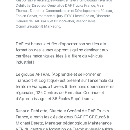
Responsable Technique Avant-vente et Homologation, Renaud
Dehillotte, Directeur Général de DAF Trucks France, Alain
Thomas, Directeur Communication et Développement Réseau,
Fabien Calvet, membre du jury ITOY, Lionel Bozian, Directeur
Général de DAF Paris, et Bruno Weber, Responsable
Communication & Marketing.
DAF est heureux et fier d'apporter son soutien à la
formation des jeunes apprentis qui se destinent aux
carrières mécaniques liées à la filière du véhicule
industriel !
Le groupe AFTRAL (Apprendre et se Former en
Transport et Logistique) est présent sur l'ensemble du
territoire Français à travers 6 directions opérationnelles
régionales, 125 Centres de Formation Continue et
d'Apprentissage, et 36 Écoles Supérieures.
Renaud Dehillotte, Directeur Général de DAF Trucks
France, a remis les clés de deux DAF FT CF Euro6 à
Michael Deretz, Manager pédagogique Maintenance
VTR du centre de formation de Tremblay-sur-Mauldre