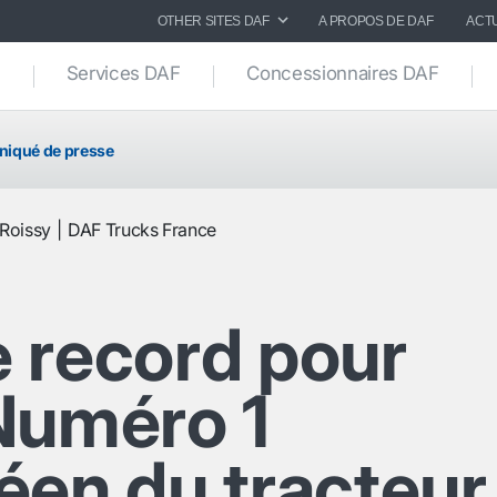
OTHER SITES DAF
A PROPOS DE DAF
ACT
Services DAF
Concessionnaires DAF
iqué de presse
Roissy
DAF Trucks France
 record pour
Numéro 1
éen du tracteur