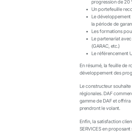
progression de 20 %
Un portefeuille re
Le développement de
la période de garant
Les formations pour
Le partenariat avec
(GARAC, etc.)
Le référencement UG
En résumé, la feuille de 
développement des progra
Le constructeur souhaite
régionales. DAF commerci
gamme de DAF et offrira e
prendront le volant.
Enfin, la satisfaction cli
SERVICES en proposant s