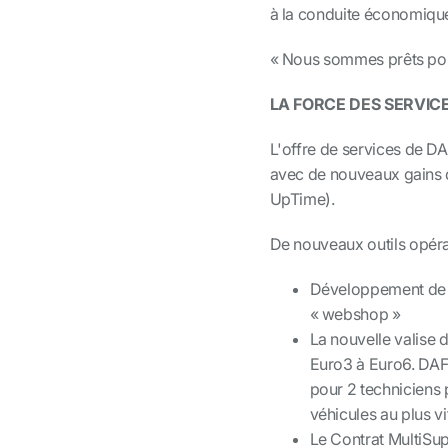
à la conduite économique 
« Nous sommes prêts pour 
LA FORCE DES SERVIC
L'offre de services de DA
avec de nouveaux gains 
UpTime).
De nouveaux outils
opéra
Développement de l
«
webshop
»
La nouvelle valise
Euro3 à Euro6. DAF
pour 2 techniciens p
véhicules au plus vit
Le Contrat MultiSu