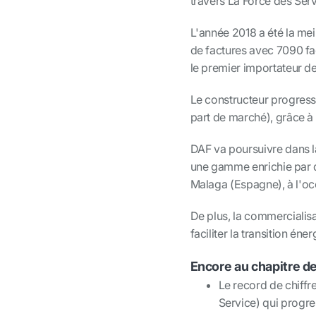
travers La Force des Serv
L'année 2018 a été la me
de factures avec 7090 fa
le premier importateur de
Le constructeur progress
part de marché), grâce à
DAF va poursuivre dans la
une gamme enrichie par d
Malaga (Espagne), à l'o
De plus, la commercialisa
faciliter la transition éne
Encore au chapitre d
Le record de chiffr
Service) qui progre