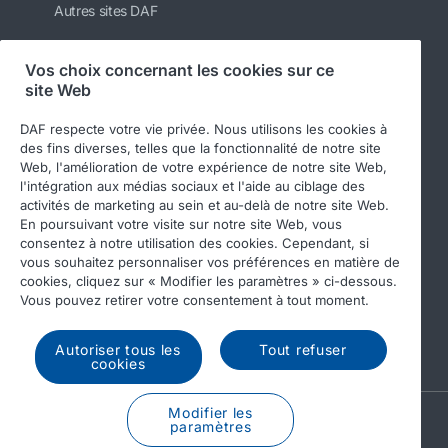
Autres sites DAF
Vos choix concernant les cookies sur ce
site Web
Suivez-nous
DAF respecte votre vie privée. Nous utilisons les cookies à
des fins diverses, telles que la fonctionnalité de notre site
Web, l'amélioration de votre expérience de notre site Web,
l'intégration aux médias sociaux et l'aide au ciblage des
activités de marketing au sein et au-delà de notre site Web.
En poursuivant votre visite sur notre site Web, vous
consentez à notre utilisation des cookies. Cependant, si
vous souhaitez personnaliser vos préférences en matière de
cookies, cliquez sur « Modifier les paramètres » ci-dessous.
© 2026 DAF
Legal notice
Privacy statement
Vous pouvez retirer votre consentement à tout moment.
General conditions
DAF and cookies
Autoriser tous les
Tout refuser
Income Tax Report
cookies
Modifier les
A PACCAR COMPANY
paramètres