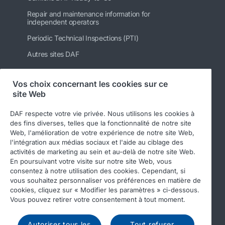
Repair and maintenance information for
independent operators
Periodic Technical Inspections (PTI)
Autres sites DAF
Vos choix concernant les cookies sur ce
site Web
Suivez-nous
DAF respecte votre vie privée. Nous utilisons les cookies à
des fins diverses, telles que la fonctionnalité de notre site
Web, l'amélioration de votre expérience de notre site Web,
l'intégration aux médias sociaux et l'aide au ciblage des
activités de marketing au sein et au-delà de notre site Web.
En poursuivant votre visite sur notre site Web, vous
consentez à notre utilisation des cookies. Cependant, si
vous souhaitez personnaliser vos préférences en matière de
cookies, cliquez sur « Modifier les paramètres » ci-dessous.
© 2026 DAF
Legal notice
Privacy statement
Vous pouvez retirer votre consentement à tout moment.
General conditions
DAF and cookies
Autoriser tous les
Tout refuser
Income Tax Report