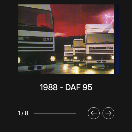
1988 - DAF 95
1
/
8