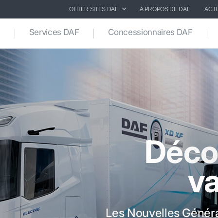
OTHER SITES DAF
A PROPOS DE DAF
ACT
Services DAF
Concessionnaires DAF
Déco
v
Les Nouvelles Généra