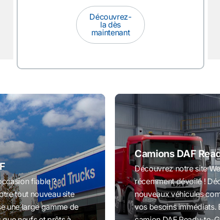
Découvrez-
la dès
maintenant
Camions DAF Read
F
Découvrez notre site W
ccasion fiable ?
récemment dévoilé ! Dé
otre tout nouveau site
nouveaux véhicules com
se une large gamme de
vos besoins immédiats. E
que neufs et prêts à
camion DAF Ready-to-Go 