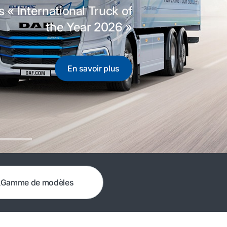
s « International Truck of
the Year 2026 »
En savoir plus
Gamme de modèles