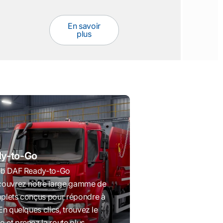
En savoir
plus
y-to-Go
eb DAF Ready-to-Go
couvrez notre large gamme de
plets conçus pour répondre à
n quelques clics, trouvez le
et prenez la route plus