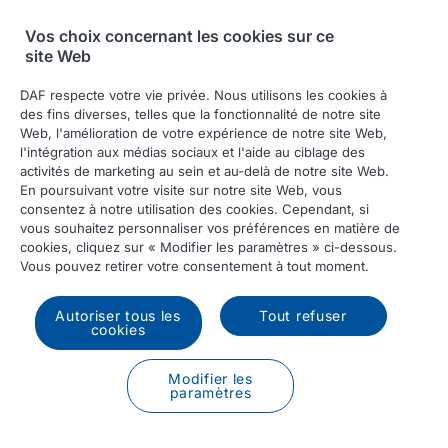
Vos choix concernant les cookies sur ce
site Web
DAF respecte votre vie privée. Nous utilisons les cookies à
Récupérez la configuration de
des fins diverses, telles que la fonctionnalité de notre site
Web, l'amélioration de votre expérience de notre site Web,
votre camion DAF
l'intégration aux médias sociaux et l'aide au ciblage des
activités de marketing au sein et au-delà de notre site Web.
Saisissez la clé générée lors de l'enregistrement de la
En poursuivant votre visite sur notre site Web, vous
configuration de votre camion DAF.
consentez à notre utilisation des cookies. Cependant, si
vous souhaitez personnaliser vos préférences en matière de
cookies, cliquez sur « Modifier les paramètres » ci-dessous.
Identifiant de configuration
Vous pouvez retirer votre consentement à tout moment.
Autoriser tous les
Tout refuser
cookies
Chargement
Modifier les
paramètres